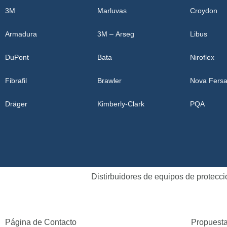
3M
Marluvas
Croydon
Armadura
3M – Arseg
Libus
DuPont
Bata
Niroflex
Fibrafil
Brawler
Nova Fersa
Dräger
Kimberly-Clark
PQA
Distirbuidores de equipos de protecc
Página de Contacto
Propuesta