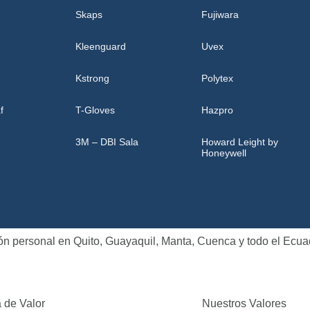
Skaps
Fujiwara
Kleenguard
Uvex
Kstrong
Polytex
f
T-Gloves
Hazpro
3M – DBI Sala
Howard Leight by
Honeywell
ión personal en Quito, Guayaquil, Manta, Cuenca y todo el Ecua
 de Valor
Nuestros Valores