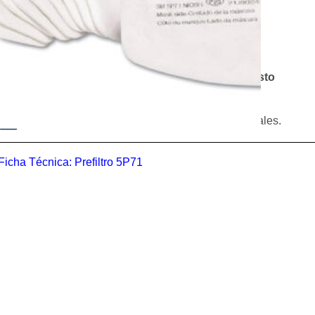
Paga con:
Si compras hoy, recibirás el
lunes, 10 de agosto
(Aplican condiciones)
Cotiza como empresa y recibe precios especiales.
Ficha Técnica:
Prefiltro 5P71