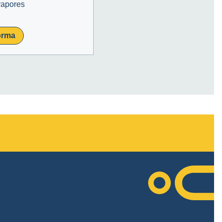
vapores
orma