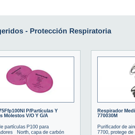
eridos -
Protección Respiratoria
 75Ffp100Nl P/Partículas Y
Respirador Medi
es Molestos V/O Y G/A
770030M
 de partículas P100 para
Purificador de ai
adores North, capa de carbón
7700, protege de 