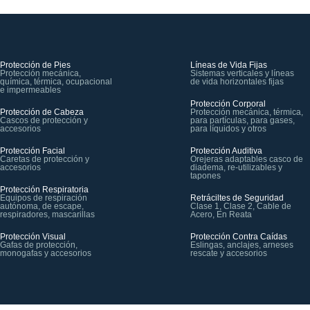
Protección de Pies
Líneas de Vida Fijas
Protección mecánica,
Sistemas verticales y líneas
química, térmica, ocupacional
de vida horizontales fijas
e impermeables
Protección Corporal
Protección de Cabeza
Protección mecánica, térmica,
Cascos de protección y
para partículas, para gases,
accesorios
para líquidos y otros
Protección Facial
Protección Auditiva
Caretas de protección y
Orejeras adaptables casco de
accesorios
diadema, re-utilizables y
tapones
Protección Respiratoria
Equipos de respiración
Retráciltes de Seguridad
autónoma, de escape,
Clase 1, Clase 2, Cable de
respiradores, mascarillas
Acero, En Reata
Protección Visual
Protección Contra Caídas
Gafas de protección,
Eslingas, anclajes, arneses
monogafas y accesorios
rescate y accesorios