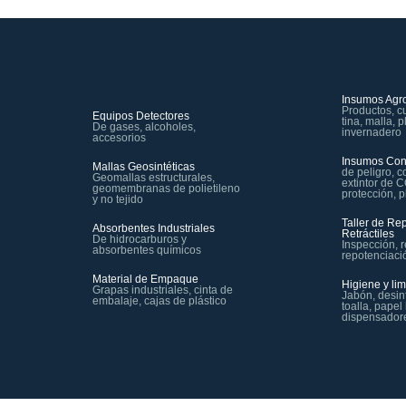
Insumos Agro
Productos, c
Equipos Detectores
tina, malla, 
De gases, alcoholes,
invernadero
accesorios
Insumos Con
Mallas Geosintéticas
de peligro, c
Geomallas estructurales,
extintor de 
geomembranas de polietileno
protección, p
y no tejido
Taller de Re
Absorbentes Industriales
Retráctiles
De hidrocarburos y
Inspección, 
absorbentes químicos
repotenciaci
Material de Empaque
Higiene y li
Grapas industriales, cinta de
Jabón, desin
embalaje, cajas de plástico
toalla, papel
dispensador