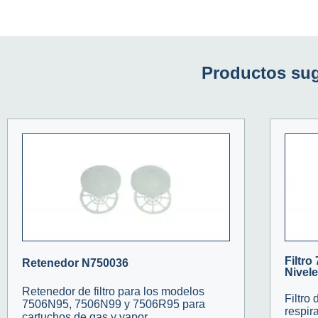
Productos sug
Filtro
Retenedor N750036
Nivel
Retenedor de filtro para los modelos
Filtro
7506N95, 7506N99 y 7506R95 para
respir
cartuchos de gas y vapor