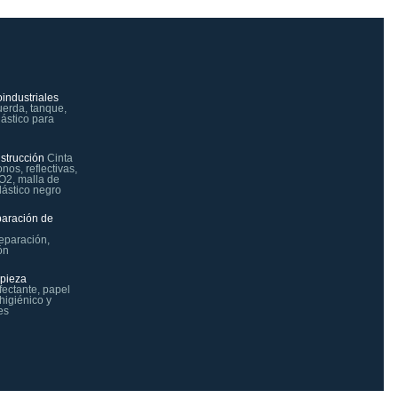
industriales
uerda, tanque,
plástico para
strucción
Cinta
onos, reflectivas,
CO2, malla de
lástico negro
paración de
reparación,
ón
mpieza
fectante, papel
 higiénico y
es