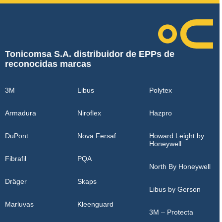
Tonicomsa S.A. distribuidor de EPPs de
reconocidas marcas
3M
Libus
Polytex
Armadura
Niroflex
Hazpro
DuPont
Nova Fersaf
Howard Leight by
Honeywell
Fibrafil
PQA
North By Honeywell
Dräger
Skaps
Libus by Gerson
Marluvas
Kleenguard
3M – Protecta