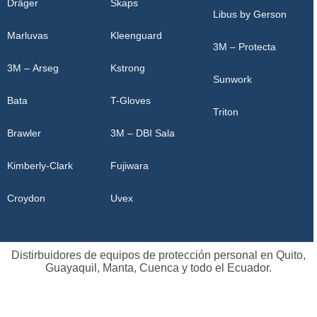
Dräger
Skaps
Libus by Gerson
Marluvas
Kleenguard
3M – Protecta
3M – Arseg
Kstrong
Sunwork
Bata
T-Gloves
Triton
Brawler
3M – DBI Sala
Kimberly-Clark
Fujiwara
Croydon
Uvex
Distirbuidores de equipos de protección personal en Quito,
Guayaquil, Manta, Cuenca y todo el Ecuador.