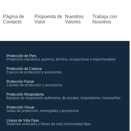
Página de
Propuesta de
Nuestros
Trabaja con
Contacto
Valor
Valores
Nosotros
Protección de Pies
Protección mecánica, química, térmica, ocupacional e impermeables
Protección de Cabeza
Cascos de protección y accesorios
Protección Facial
Caretas de protección y accesorios
Protección Respiratoria
Equipos de respiración autónoma, de escape, respiradores, mascarillas
Protección Visual
Gafas de protección, monogafas y accesorios
Líneas de Vida Fijas
Sistemas verticales y líneas de vida horizontales fijas