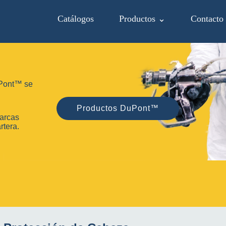
Catálogos
Productos ⌄
Contacto
uPont™ se
Productos DuPont™
arcas
rtera.