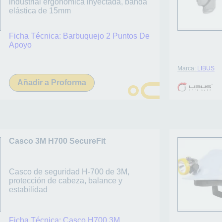
industrial ergonómica inyectada, banda
elástica de 15mm
Ficha Técnica:
Barbuquejo 2 Puntos De
Apoyo
Marca:
LIBUS
Añadir a Proforma
Casco 3M H700 SecureFit
Casco de seguridad H-700 de 3M,
protección de cabeza, balance y
estabilidad
Ficha Técnica:
Casco H700 3M