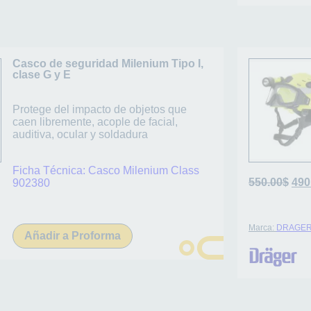
Casco de seguridad Milenium Tipo I,
clase G y E
Protege del impacto de objetos que
caen libremente, acople de facial,
auditiva, ocular y soldadura
Ficha Técnica:
Casco Milenium Class
550.00
$
490
902380
Marca:
DRAGE
Añadir a Proforma