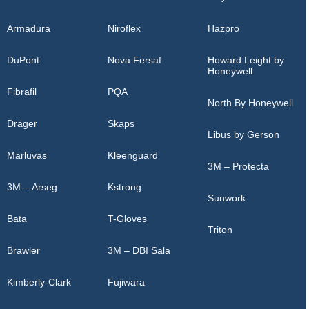
Armadura
Niroflex
Hazpro
DuPont
Nova Fersaf
Howard Leight by
Honeywell
Fibrafil
PQA
North By Honeywell
Dräger
Skaps
Libus by Gerson
Marluvas
Kleenguard
3M – Protecta
3M – Arseg
Kstrong
Sunwork
Bata
T-Gloves
Triton
Brawler
3M – DBI Sala
Kimberly-Clark
Fujiwara