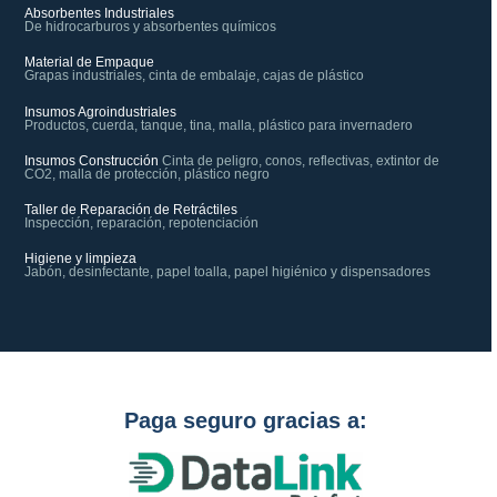
Absorbentes Industriales
De hidrocarburos y absorbentes químicos
Material de Empaque
Grapas industriales, cinta de embalaje, cajas de plástico
Insumos Agroindustriales
Productos, cuerda, tanque, tina, malla, plástico para invernadero
Insumos Construcción
Cinta de peligro, conos, reflectivas, extintor de
CO2, malla de protección, plástico negro
Taller de Reparación de Retráctiles
Inspección, reparación, repotenciación
Higiene y limpieza
Jabón, desinfectante, papel toalla, papel higiénico y dispensadores
Paga seguro gracias a: