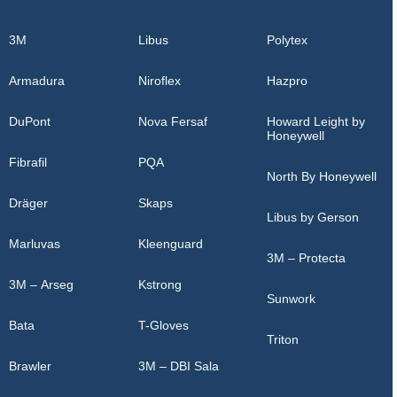
3M
Libus
Polytex
Armadura
Niroflex
Hazpro
DuPont
Nova Fersaf
Howard Leight by
Honeywell
Fibrafil
PQA
North By Honeywell
Dräger
Skaps
Libus by Gerson
Marluvas
Kleenguard
3M – Protecta
3M – Arseg
Kstrong
Sunwork
Bata
T-Gloves
Triton
Brawler
3M – DBI Sala