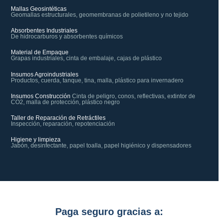
Mallas Geosintéticas
Geomallas estructurales, geomembranas de polietileno y no tejido
Absorbentes Industriales
De hidrocarburos y absorbentes químicos
Material de Empaque
Grapas industriales, cinta de embalaje, cajas de plástico
Insumos Agroindustriales
Productos, cuerda, tanque, tina, malla, plástico para invernadero
Insumos Construcción
Cinta de peligro, conos, reflectivas, extintor de
CO2, malla de protección, plástico negro
Taller de Reparación de Retráctiles
Inspección, reparación, repotenciación
Higiene y limpieza
Jabón, desinfectante, papel toalla, papel higiénico y dispensadores
Paga seguro gracias a: