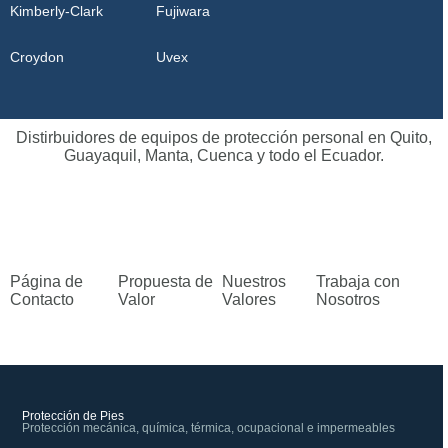
Kimberly-Clark
Fujiwara
Croydon
Uvex
Distirbuidores de equipos de protección personal en Quito,
Guayaquil, Manta, Cuenca y todo el Ecuador.
Página de
Propuesta de
Nuestros
Trabaja con
Contacto
Valor
Valores
Nosotros
Protección de Pies
Protección mecánica, química, térmica, ocupacional e impermeables