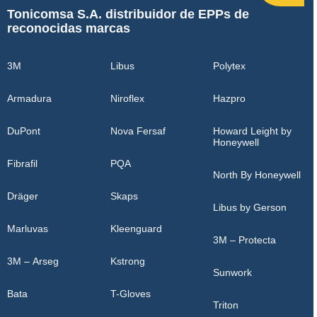
Tonicomsa S.A. distribuidor de EPPs de
reconocidas marcas
3M
Libus
Polytex
Armadura
Niroflex
Hazpro
DuPont
Nova Fersaf
Howard Leight by
Honeywell
Fibrafil
PQA
North By Honeywell
Dräger
Skaps
Libus by Gerson
Marluvas
Kleenguard
3M – Protecta
3M – Arseg
Kstrong
Sunwork
Bata
T-Gloves
Triton