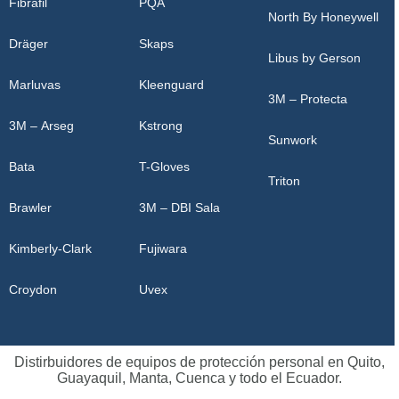
Fibrafil
PQA
North By Honeywell
Dräger
Skaps
Libus by Gerson
Marluvas
Kleenguard
3M – Protecta
3M – Arseg
Kstrong
Sunwork
Bata
T-Gloves
Triton
Brawler
3M – DBI Sala
Kimberly-Clark
Fujiwara
Croydon
Uvex
Distirbuidores de equipos de protección personal en Quito,
Guayaquil, Manta, Cuenca y todo el Ecuador.