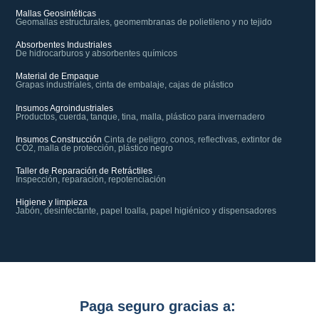
Mallas Geosintéticas
Geomallas estructurales, geomembranas de polietileno y no tejido
Absorbentes Industriales
De hidrocarburos y absorbentes químicos
Material de Empaque
Grapas industriales, cinta de embalaje, cajas de plástico
Insumos Agroindustriales
Productos, cuerda, tanque, tina, malla, plástico para invernadero
Insumos Construcción
Cinta de peligro, conos, reflectivas, extintor de
CO2, malla de protección, plástico negro
Taller de Reparación de Retráctiles
Inspección, reparación, repotenciación
Higiene y limpieza
Jabón, desinfectante, papel toalla, papel higiénico y dispensadores
Paga seguro gracias a: