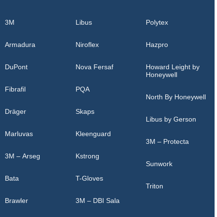
3M
Libus
Polytex
Armadura
Niroflex
Hazpro
DuPont
Nova Fersaf
Howard Leight by
Honeywell
Fibrafil
PQA
North By Honeywell
Dräger
Skaps
Libus by Gerson
Marluvas
Kleenguard
3M – Protecta
3M – Arseg
Kstrong
Sunwork
Bata
T-Gloves
Triton
Brawler
3M – DBI Sala