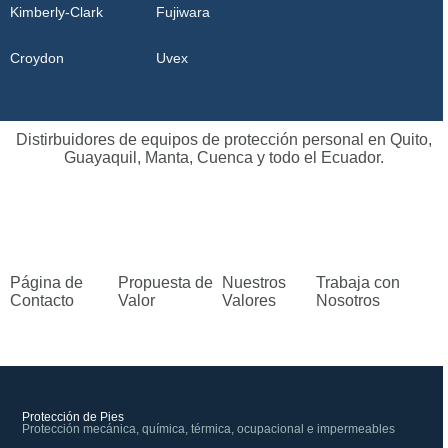
Kimberly-Clark
Fujiwara
Croydon
Uvex
Distirbuidores de equipos de protección personal en Quito,
Guayaquil, Manta, Cuenca y todo el Ecuador.
Página de
Propuesta de
Nuestros
Trabaja con
Contacto
Valor
Valores
Nosotros
Protección de Pies
Protección mecánica, química, térmica, ocupacional e impermeables