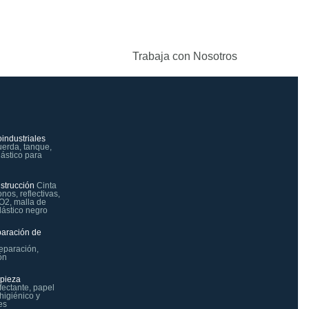
Trabaja con Nosotros
industriales
uerda, tanque,
plástico para
strucción
Cinta
onos, reflectivas,
CO2, malla de
lástico negro
paración de
reparación,
ón
mpieza
fectante, papel
 higiénico y
es