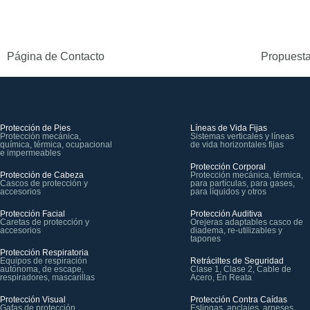
Página de Contacto
Propuesta
Protección de Pies
Líneas de Vida Fijas
Protección mecánica,
Sistemas verticales y líneas
química, térmica, ocupacional
de vida horizontales fijas
e impermeables
Protección Corporal
Protección de Cabeza
Protección mecánica, térmica,
Cascos de protección y
para partículas, para gases,
accesorios
para líquidos y otros
Protección Facial
Protección Auditiva
Caretas de protección y
Orejeras adaptables casco de
accesorios
diadema, re-utilizables y
tapones
Protección Respiratoria
Equipos de respiración
Retráciltes de Seguridad
autónoma, de escape,
Clase 1, Clase 2, Cable de
respiradores, mascarillas
Acero, En Reata
Protección Visual
Protección Contra Caídas
Gafas de protección,
Eslingas, anclajes, arneses