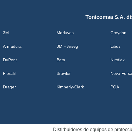
Tonicomsa S.A. di
3M
Marluvas
Croydon
Armadura
3M – Arseg
Libus
DuPont
Bata
Niroflex
Fibrafil
Brawler
Nova Fersa
Dräger
Kimberly-Clark
PQA
Distirbuidores de equipos de protecc