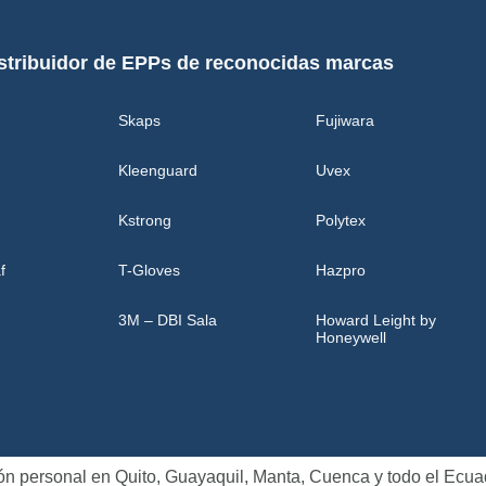
stribuidor de EPPs de reconocidas marcas
Skaps
Fujiwara
Kleenguard
Uvex
Kstrong
Polytex
f
T-Gloves
Hazpro
3M – DBI Sala
Howard Leight by
Honeywell
ión personal en Quito, Guayaquil, Manta, Cuenca y todo el Ecua