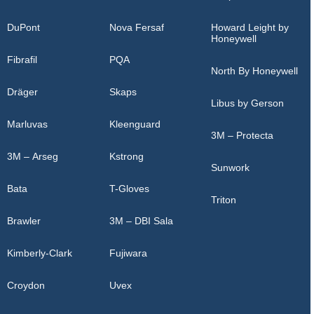
DuPont
Nova Fersaf
Howard Leight by
Honeywell
Fibrafil
PQA
North By Honeywell
Dräger
Skaps
Libus by Gerson
Marluvas
Kleenguard
3M – Protecta
3M – Arseg
Kstrong
Sunwork
Bata
T-Gloves
Triton
Brawler
3M – DBI Sala
Kimberly-Clark
Fujiwara
Croydon
Uvex