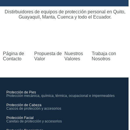
Distirbuidores de equipos de protección personal en Quito,
Guayaquil, Manta, Cuenca y todo el Ecuador.
Página de
Propuesta de
Nuestros
Trabaja con
Contacto
Valor
Valores
Nosotros
Protección de Pies
Protección mecánica, química, térmica, ocupacional e impermeables
Protección de Cabeza
Cascos de protección y accesorios
Protección Facial
Caretas de protección y accesorios