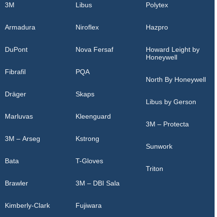
3M
Libus
Polytex
Armadura
Niroflex
Hazpro
DuPont
Nova Fersaf
Howard Leight by
Honeywell
Fibrafil
PQA
North By Honeywell
Dräger
Skaps
Libus by Gerson
Marluvas
Kleenguard
3M – Protecta
3M – Arseg
Kstrong
Sunwork
Bata
T-Gloves
Triton
Brawler
3M – DBI Sala
Kimberly-Clark
Fujiwara