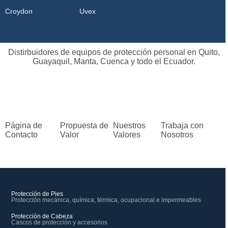
Croydon
Uvex
Distirbuidores de equipos de protección personal en Quito,
Guayaquil, Manta, Cuenca y todo el Ecuador.
Página de
Propuesta de
Nuestros
Trabaja con
Contacto
Valor
Valores
Nosotros
Protección de Pies
Protección mecánica, química, térmica, ocupacional e impermeables
Protección de Cabeza
Cascos de protección y accesorios