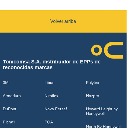
Volver arriba
Tonicomsa S.A. distribuidor de EPPs de
reconocidas marcas
3M
Libus
Polytex
Armadura
Niroflex
Hazpro
DuPont
Nova Fersaf
Howard Leight by
Honeywell
Fibrafil
PQA
North By Honeywell