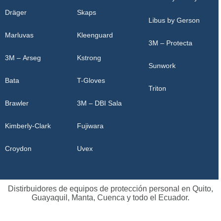
Dräger
Skaps
Libus by Gerson
Marluvas
Kleenguard
3M – Protecta
3M – Arseg
Kstrong
Sunwork
Bata
T-Gloves
Triton
Brawler
3M – DBI Sala
Kimberly-Clark
Fujiwara
Croydon
Uvex
Distirbuidores de equipos de protección personal en Quito,
Guayaquil, Manta, Cuenca y todo el Ecuador.