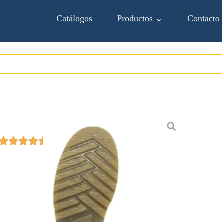
Catálogos
Productos ⌄
Contacto
Bota industrial impermeable PVC La M
Añadir a Proforma