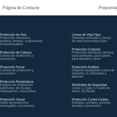
Página de Contacto
Propuesta
Protección de Pies
Líneas de Vida Fijas
Protección mecánica,
Sistemas verticales y líneas
química, térmica, ocupacional
de vida horizontales fijas
e impermeables
Protección Corporal
Protección de Cabeza
Protección mecánica, térmica,
Cascos de protección y
para partículas, para gases,
accesorios
para líquidos y otros
Protección Facial
Protección Auditiva
Caretas de protección y
Orejeras adaptables casco de
accesorios
diadema, re-utilizables y
tapones
Protección Respiratoria
Equipos de respiración
Retráciltes de Seguridad
autónoma, de escape,
Clase 1, Clase 2, Cable de
respiradores, mascarillas
Acero, En Reata
Protección Visual
Protección Contra Caídas
Gafas de protección,
Eslingas, anclajes, arneses
monogafas y accesorios
rescate y accesorios