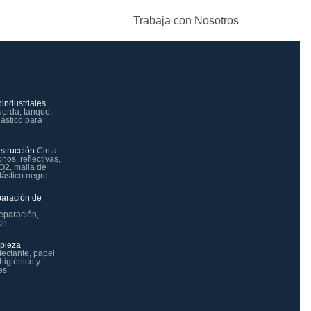
Trabaja con Nosotros
industriales
uerda, tanque,
plástico para
strucción
Cinta
onos, reflectivas,
CO2, malla de
lástico negro
paración de
reparación,
ón
mpieza
fectante, papel
 higiénico y
es