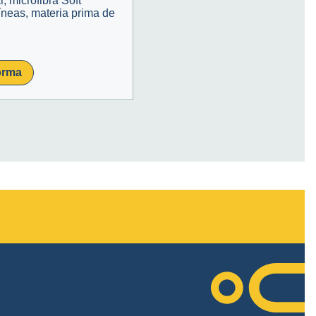
, microfibra Soft
íneas, materia prima de
orma