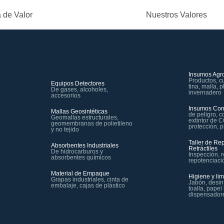
 de Valor
Nuestros Valores
Insumos Agro
Productos, c
Equipos Detectores
tina, malla, 
De gases, alcoholes,
invernadero
accesorios
Insumos Con
Mallas Geosintéticas
de peligro, c
Geomallas estructurales,
extintor de 
geomembranas de polietileno
protección, p
y no tejido
Taller de Re
Absorbentes Industriales
Retráctiles
De hidrocarburos y
Inspección, 
absorbentes químicos
repotenciaci
Material de Empaque
Higiene y li
Grapas industriales, cinta de
Jabón, desin
embalaje, cajas de plástico
toalla, papel
dispensador