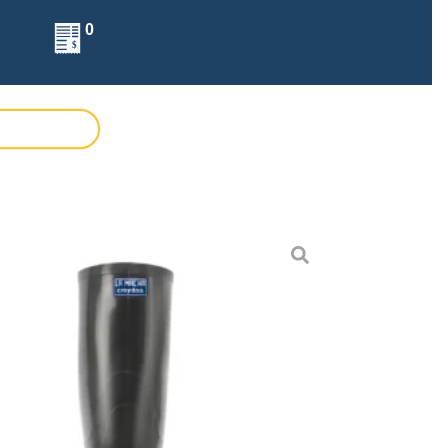
0
acha