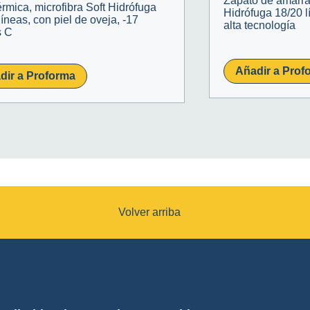
Zapato de amarrar
érmica, microfibra Soft Hidrófuga
Hidrófuga 18/20 l
líneas, con piel de oveja, -17
alta tecnología
s C
Añadir a Prof
dir a Proforma
Volver arriba