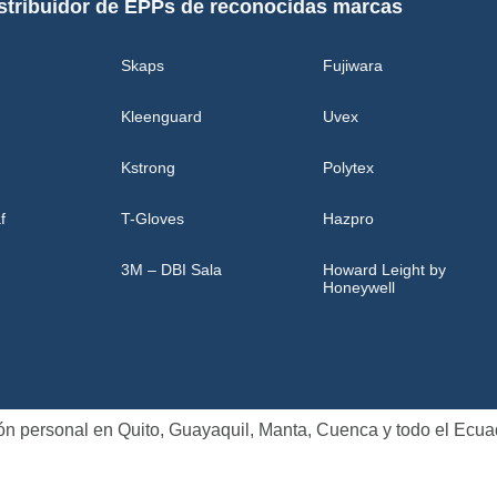
stribuidor de EPPs de reconocidas marcas
Skaps
Fujiwara
Kleenguard
Uvex
Kstrong
Polytex
f
T-Gloves
Hazpro
3M – DBI Sala
Howard Leight by
Honeywell
ión personal en Quito, Guayaquil, Manta, Cuenca y todo el Ecua