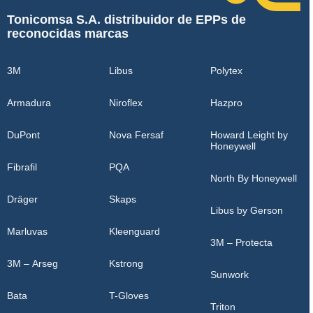
Tonicomsa S.A. distribuidor de EPPs de
reconocidas marcas
3M
Libus
Polytex
Armadura
Niroflex
Hazpro
DuPont
Nova Fersaf
Howard Leight by
Honeywell
Fibrafil
PQA
North By Honeywell
Dräger
Skaps
Libus by Gerson
Marluvas
Kleenguard
3M – Protecta
3M – Arseg
Kstrong
Sunwork
Bata
T-Gloves
Triton