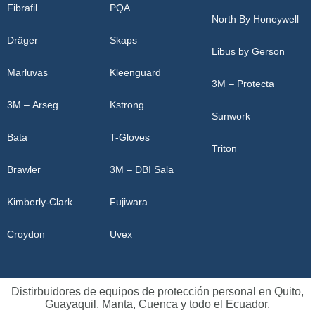
Fibrafil
PQA
North By Honeywell
Dräger
Skaps
Libus by Gerson
Marluvas
Kleenguard
3M – Protecta
3M – Arseg
Kstrong
Sunwork
Bata
T-Gloves
Triton
Brawler
3M – DBI Sala
Kimberly-Clark
Fujiwara
Croydon
Uvex
Distirbuidores de equipos de protección personal en Quito,
Guayaquil, Manta, Cuenca y todo el Ecuador.