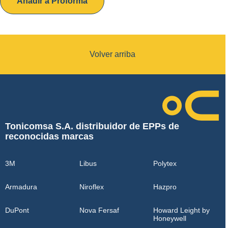
Añadir a Proforma
Volver arriba
Tonicomsa S.A. distribuidor de EPPs de
reconocidas marcas
3M
Libus
Polytex
Armadura
Niroflex
Hazpro
DuPont
Nova Fersaf
Howard Leight by
Honeywell