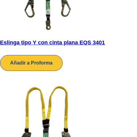
Eslinga tipo Y con cinta plana EQS 3401
Añadir a Proforma