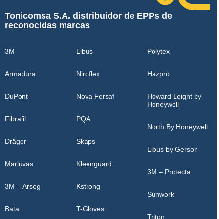
Tonicomsa S.A. distribuidor de EPPs de
reconocidas marcas
3M
Libus
Polytex
Armadura
Niroflex
Hazpro
DuPont
Nova Fersaf
Howard Leight by
Honeywell
Fibrafil
PQA
North By Honeywell
Dräger
Skaps
Libus by Gerson
Marluvas
Kleenguard
3M – Protecta
3M – Arseg
Kstrong
Sunwork
Bata
T-Gloves
Triton